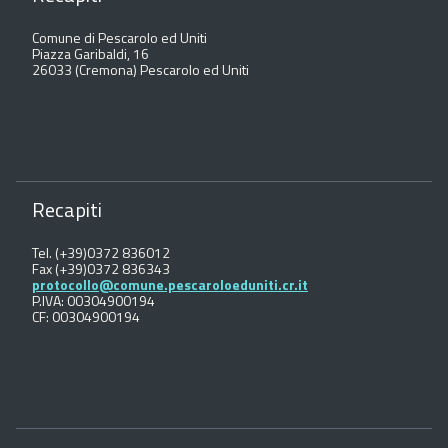
Comune di Pescarolo ed Uniti
Piazza Garibaldi, 16
26033 (Cremona) Pescarolo ed Uniti
Recapiti
Tel. (+39)0372 836012
Fax (+39)0372 836343
protocollo@comune.pescaroloeduniti.cr.it
P.IVA: 00304900194
CF: 00304900194