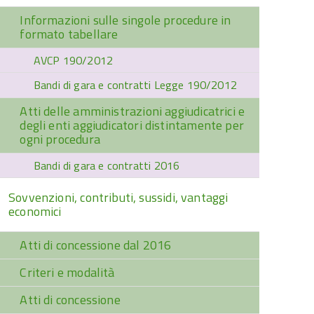
Informazioni sulle singole procedure in
formato tabellare
AVCP 190/2012
Bandi di gara e contratti Legge 190/2012
Atti delle amministrazioni aggiudicatrici e
degli enti aggiudicatori distintamente per
ogni procedura
Bandi di gara e contratti 2016
Sovvenzioni, contributi, sussidi, vantaggi
economici
Atti di concessione dal 2016
Criteri e modalità
Atti di concessione