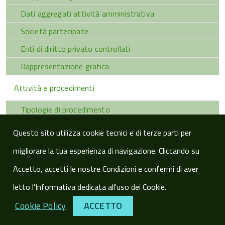
Dati aggregati attività amministrativa
Società partecipate
Enti di diritto privato controllati
Rappresentazione grafica
Attività e procedimenti
Tipologie di procedimento
Monitoraggio tempi procedimentali
Questo sito utilizza cookie tecnici e di terze parti per
Dichiarazioni sostitutive e acquisizione d'ufficio dei dati
migliorare la tua esperienza di navigazione. Cliccando su
Provvedimenti
Accetto, accetti le nostre Condizioni e confermi di aver
letto l'Informativa dedicata all'uso dei Cookie.
Provvedimenti organi indirizzo-politico
Cookie Policy
ACCETTO
Provvedimenti dirigenti amministrativi