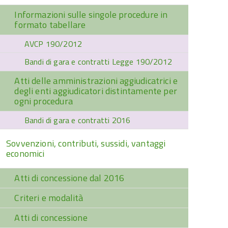
Informazioni sulle singole procedure in
formato tabellare
AVCP 190/2012
Bandi di gara e contratti Legge 190/2012
Atti delle amministrazioni aggiudicatrici e
degli enti aggiudicatori distintamente per
ogni procedura
Bandi di gara e contratti 2016
Sovvenzioni, contributi, sussidi, vantaggi
economici
Atti di concessione dal 2016
Criteri e modalità
Atti di concessione