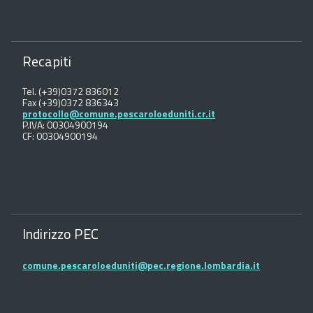
Recapiti
Tel. (+39)0372 836012
Fax (+39)0372 836343
protocollo@comune.pescaroloeduniti.cr.it
P.IVA: 00304900194
CF: 00304900194
Indirizzo PEC
comune.pescaroloeduniti@pec.regione.lombardia.it