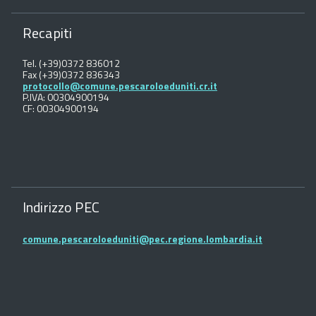
Recapiti
Tel. (+39)0372 836012
Fax (+39)0372 836343
protocollo@comune.pescaroloeduniti.cr.it
P.IVA: 00304900194
CF: 00304900194
Indirizzo PEC
comune.pescaroloeduniti@pec.regione.lombardia.it