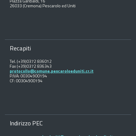
Piazza Garibaldi, 16
26033 (Cremona) Pescarolo ed Uniti
Recapiti
Tel. (+39)0372 836012
Fax (+39)0372 836343
protocollo@comune.pescaroloeduniti.cr.it
P.IVA: 00304900194
CF: 00304900194
Indirizzo PEC